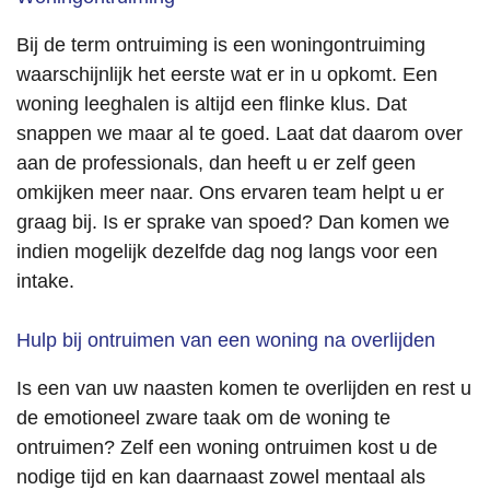
rust 
gaf.
Bij de term ontruiming is een woningontruiming
waarschijnlijk het eerste wat er in u opkomt. Een
De 
woning leeghalen is altijd een flinke klus. Dat
ontrui
snappen we maar al te goed. Laat dat daarom over
ming 
aan de professionals, dan heeft u er zelf geen
zelf is 
omkijken meer naar. Ons ervaren team helpt u er
netjes 
en 
graag bij. Is er sprake van spoed? Dan komen we
profes
indien mogelijk dezelfde dag nog langs voor een
sionee
intake.
l 
uitgev
Hulp bij ontruimen van een woning na overlijden
oerd. 
Alles 
Is een van uw naasten komen te overlijden en rest u
is 
de emotioneel zware taak om de woning te
keurig 
ontruimen? Zelf een woning ontruimen kost u de
achter
nodige tijd en kan daarnaast zowel mentaal als
gelate