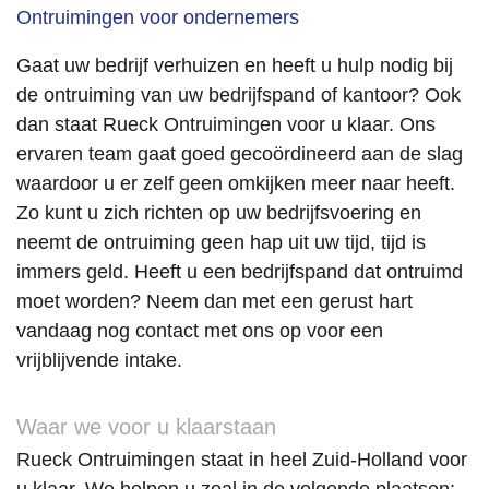
n dit 
Ontruimingen voor ondernemers
bedrijf 
van 
Gaat uw bedrijf verhuizen en heeft u hulp nodig bij
harte 
de ontruiming van uw bedrijfspand of kantoor? Ook
aanbe
dan staat Rueck Ontruimingen voor u klaar. Ons
velen.
ervaren team gaat goed gecoördineerd aan de slag
waardoor u er zelf geen omkijken meer naar heeft.
Zo kunt u zich richten op uw bedrijfsvoering en
neemt de ontruiming geen hap uit uw tijd, tijd is
immers geld. Heeft u een bedrijfspand dat ontruimd
moet worden? Neem dan met een gerust hart
vandaag nog contact met ons op voor een
vrijblijvende intake.
Waar we voor u klaarstaan
Rueck Ontruimingen staat in heel Zuid-Holland voor