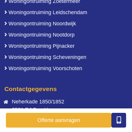
Woningontruiming Zoetermeer
Woningontruiming Leidschendam
Woningontruiming Noordwijk
Woningontruiming Nootdorp
Woningontruiming Pijnacker
Woningontruiming Scheveningen
Woningontruiming Voorschoten
Contactgegevens
Neherkade 1850/1852
2521 RJ Den Haag
Offerte aanvragen
+31 (0)6 4610 1036
info@rueckontruimingen.nl