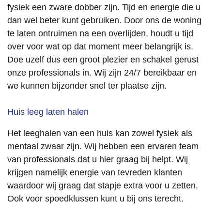
fysiek een zware dobber zijn. Tijd en energie die u
n en 
dan wel beter kunt gebruiken. Door ons de woning
volledi
g 
te laten ontruimen na een overlijden, houdt u tijd
volgen
over voor wat op dat moment meer belangrijk is.
s 
Doe uzelf dus een groot plezier en schakel gerust
afspra
onze professionals in. Wij zijn 24/7 bereikbaar en
ak 
we kunnen bijzonder snel ter plaatse zijn.
opgele
verd. 
Huis leeg laten halen
Wij 
kijken 
Het leeghalen van een huis kan zowel fysiek als
terug 
mentaal zwaar zijn. Wij hebben een ervaren team
op een 
van professionals dat u hier graag bij helpt. Wij
fijne 
samen
krijgen namelijk energie van tevreden klanten
werkin
waardoor wij graag dat stapje extra voor u zetten.
g en 
Ook voor spoedklussen kunt u bij ons terecht.
kunne