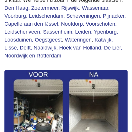
u klaar. We helpen u zoal in de volgende plaatsen:
Den Haag,
Zoetermeer,
Rijswijk,
Wassenaar,
Voorburg,
Leidschendam,
Scheveningen,
Pijnacker,
Capelle aan den IJssel,
Nootdorp,
Voorschoten,
Leidschenveen,
Sassenheim,
Leiden,
Ypenburg,
Loosduinen,
Oegstgeest
,
Wateringen
,
Katwijk,
Lisse,
Delft,
Naaldwijk,
Hoek van Holland
,
De Lier
,
Noordwijk en
Rotterdam