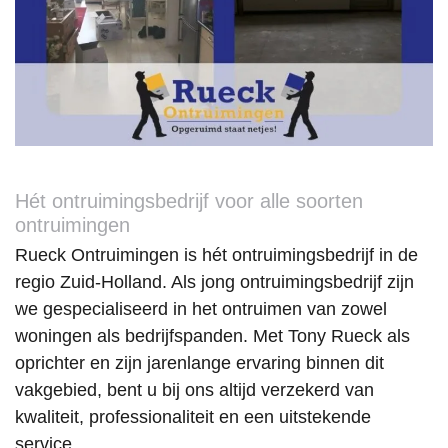
richten 
persoo
het 
aanra
op hun 
nlijke 
huis 
er!
dienst
contac
leeg 
Martij
en, 
t 
en 
Zoeter
maar 
hebbe
veegkl
meer
ook 
n wij 
aar. 
echt 
als 
Inspec
iets 
zeer 
teur 
willen 
prettig 
was 
Hét ontruimingsbedrijf voor alle soorten
beteke
ervare
blij 
ontruimingen
nen 
n. 
verras
Rueck Ontruimingen is hét ontruimingsbedrijf in de
voor 
Tony 
t en 
regio Zuid-Holland. Als jong ontruimingsbedrijf zijn
andere
is 
we 
we gespecialiseerd in het ontruimen van zowel
n. Hun 
vooraf 
konde
woningen als bedrijfspanden. Met Tony Rueck als
inzet 
persoo
n 
om 
nlijk 
sleutel
oprichter en zijn jarenlange ervaring binnen dit
gezinn
langsg
s 
vakgebied, bent u bij ons altijd verzekerd van
en die 
ekome
eerder 
kwaliteit, professionaliteit en een uitstekende
het 
n om 
inlever
service.