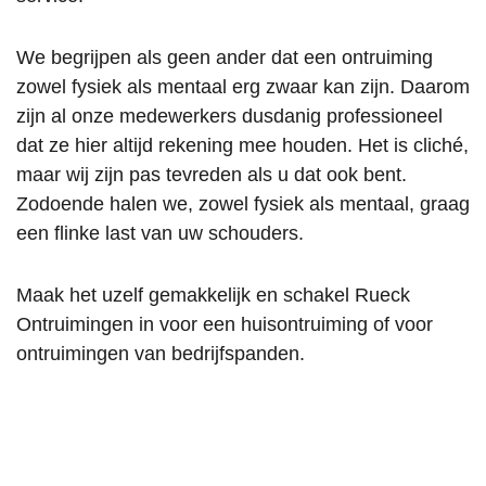
financi
alles 
en met 
eel 
te 
terugg
We begrijpen als geen ander dat een ontruiming
moeilij
invent
ave 
zowel fysiek als mentaal erg zwaar kan zijn. Daarom
k 
arisere
van 
hebbe
n, 
een 
zijn al onze medewerkers dusdanig professioneel
n te 
waard
deel 
dat ze hier altijd rekening mee houden. Het is cliché,
helpen 
oor er 
van de 
maar wij zijn pas tevreden als u dat ook bent.
is 
direct 
huur.
Zodoende halen we, zowel fysiek als mentaal, graag
bewon
een 
Echt 
een flinke last van uw schouders.
derens
goed 
toppert
waardi
beeld 
jes!!!
Maak het uzelf gemakkelijk en schakel Rueck
g. 
was 
Groetj
Betrou
van de 
es,
Ontruimingen in voor een huisontruiming of voor
wbaar, 
werkz
Monic
ontruimingen van bedrijfspanden.
betrok
aamhe
a
ken en 
den. 
altijd 
De 
bereid 
comm
om 
unicati