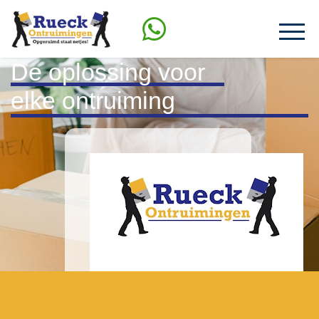
De oplossing
voor
elke ontruiming
Rueck
Ontruimingen
4.9