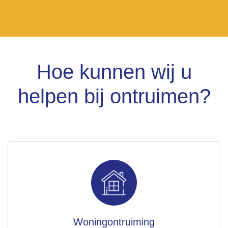
Gebaseerd
op 58
beoordelingen
powered
by
G
o
o
g
l
e
Hoe kunnen wij u
beoordeel ons op
helpen bij ontruimen?
Woningontruiming