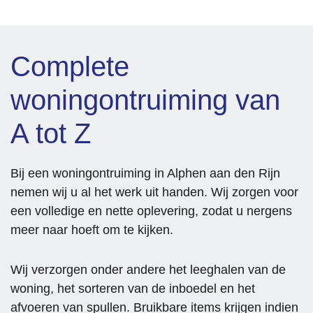
eel 
invent
met 
moeilij
ariser
terugg
k 
en, 
ave 
hebbe
waard
van 
Complete
n te 
oor er 
een 
helpen 
direct 
deel 
woningontruiming van
is 
een 
van de 
bewon
goed 
huur.
A tot Z
deren
beeld 
Echt 
swaar
was 
topper
dig. 
van de 
tjes!!!
Bij een woningontruiming in Alphen aan den Rijn
Betrou
werkz
Groetj
nemen wij u al het werk uit handen. Wij zorgen voor
wbaar, 
aamh
es,
een volledige en nette oplevering, zodat u nergens
betrok
eden. 
Monic
meer naar hoeft om te kijken.
ken en 
De 
a
altijd 
comm
Wij verzorgen onder andere het leeghalen van de
bereid 
unicati
woning, het sorteren van de inboedel en het
om 
e 
een 
verliep 
afvoeren van spullen. Bruikbare items krijgen indien