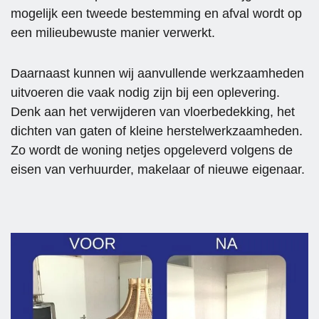
stap 
vlot en 
mogelijk een tweede bestemming en afval wordt op
extra 
de 
een milieubewuste manier verwerkt.
te 
lijntjes 
zetten. 
waren 
Daarnaast kunnen wij aanvullende werkzaamheden
Tony 
kort.
uitvoeren die vaak nodig zijn bij een oplevering.
& 
Denk aan het verwijderen van vloerbedekking, het
team 
Daarn
ga zo 
aast 
dichten van gaten of kleine herstelwerkzaamheden.
door! 
waard
Zo wordt de woning netjes opgeleverd volgens de
👍🏻
eren 
eisen van verhuurder, makelaar of nieuwe eigenaar.
wij de 
flexibili
teit 
enorm
. De 
planni
ng kon 
worde
n 