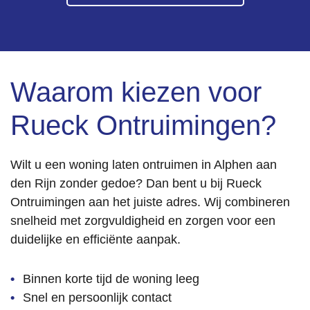
gaf.
De 
ontrui
ming 
Waarom kiezen voor
zelf is 
netjes 
Rueck Ontruimingen?
en 
profes
sionee
Wilt u een woning laten ontruimen in Alphen aan
l 
den Rijn zonder gedoe? Dan bent u bij Rueck
uitgev
Ontruimingen aan het juiste adres. Wij combineren
oerd. 
snelheid met zorgvuldigheid en zorgen voor een
Alles 
is 
duidelijke en efficiënte aanpak.
keurig 
achter
Binnen korte tijd de woning leeg
gelate
Snel en persoonlijk contact
n en 