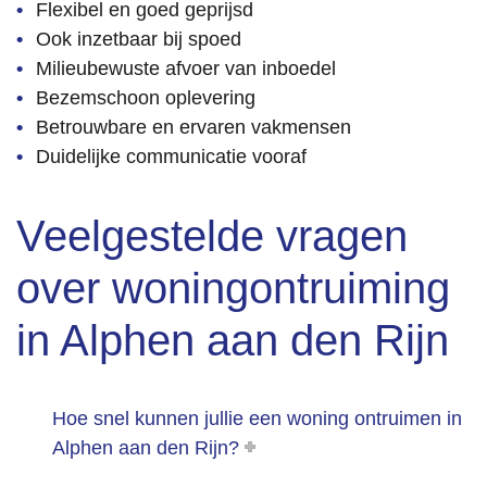
Flexibel en goed geprijsd
volledi
Ook inzetbaar bij spoed
g 
Milieubewuste afvoer van inboedel
volgen
s 
Bezemschoon oplevering
afspra
Betrouwbare en ervaren vakmensen
ak 
Duidelijke communicatie vooraf
opgele
verd. 
Veelgestelde vragen
Wij 
kijken 
over woningontruiming
terug 
op een 
in Alphen aan den Rijn
fijne 
same
nwerki
ng en 
Hoe snel kunnen jullie een woning ontruimen in
kunne
Alphen aan den Rijn?
n dit 
bedrijf 