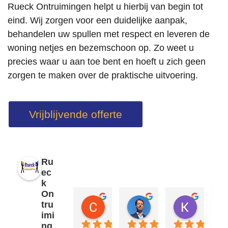
Rueck Ontruimingen helpt u hierbij van begin tot
eind. Wij zorgen voor een duidelijke aanpak,
behandelen uw spullen met respect en leveren de
woning netjes en bezemschoon op. Zo weet u
precies waar u aan toe bent en hoeft u zich geen
zorgen te maken over de praktische uitvoering.
Vrijblijvende offerte
Ru
ec
k
On
Cheryl Vijn
Carel Rueb
Kokkie
tru
2 maanden geleden
2 maanden geleden
2 maanden
imi
ng