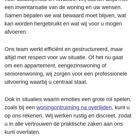
en, 
t 
leeg 
Ma
een inventarisatie van de woning en uw wensen.
maar 
hebbe
en 
Zo
Samen bepalen we wat bewaard moet blijven, wat
ook 
n wij 
veegkl
me
kan worden hergebruikt en wat wij voor u mogen
echt 
als 
aar. 
afvoeren.
iets 
zeer 
Inspec
willen 
prettig 
teur 
Ons team werkt efficiënt en gestructureerd, maar
beteke
ervare
was 
altijd met respect voor uw situatie. Of het nu gaat
nen 
n. 
blij 
voor 
Tony 
verras
om een appartement, eengezinswoning of
ander
is 
t en 
seniorenwoning, wij zorgen voor een professionele
en. 
vooraf 
we 
uitvoering waarbij u centraal staat.
Hun 
perso
konde
inzet 
onlijk 
n 
Ook in situaties waarin emoties een grote rol spelen,
om 
langsg
sleutel
zoals bij een
woningontruiming na overlijden
, kunt u
gezinn
ekom
s 
op ons rekenen. Wij werken rustig en discreet, zodat
en die 
en om 
eerder 
het 
alles 
inlever
u in alle vertrouwen de praktische zaken aan ons
financi
te 
en 
kunt overlaten.