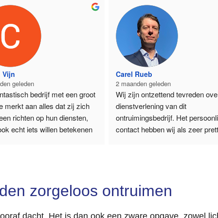
 Vijn
Carel Rueb
den geleden
2 maanden geleden
ntastisch bedrijf met een groot 
Wij zijn ontzettend tevreden over
e merkt aan alles dat zij zich 
dienstverlening van dit 
leen richten op hun diensten, 
ontruimingsbedrijf. Het persoonli
ok echt iets willen betekenen 
contact hebben wij als zeer pretti
nderen. Hun inzet om 
ervaren. Tony is vooraf persoonli
n die het financieel moeilijk 
langsgekomen om alles te 
 te helpen is 
inventariseren, waardoor er direc
erenswaardig. Betrouwbaar, 
een goed beeld was van de 
iden zorgeloos ontruimen
ken en altijd bereid om een 
werkzaamheden. De communicat
xtra te zetten. Tony & team ga 
verliep vlot en de lijntjes waren k
! 👍🏻
 vooraf dacht. Het is dan ook een zware opgave, zowel l