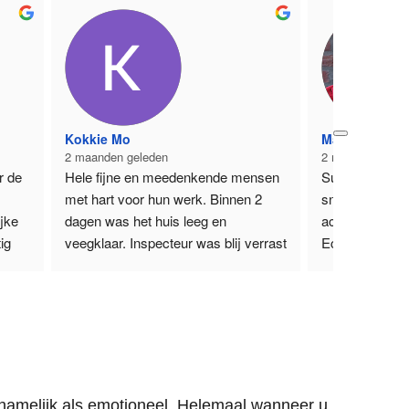
Kokkie Mo
Martijn Zagt
2 maanden geleden
2 maanden gele
 de 
Hele fijne en meedenkende mensen 
Super fijn bedri
met hart voor hun werk. Binnen 2 
snel geregeld. 
jke 
dagen was het huis leeg en 
achtergelaten.
g 
veegklaar. Inspecteur was blij verrast 
Echte aanrade
jk 
en we konden sleutels eerder 
Martijn
inleveren met teruggave van een 
Zoetermeer
t 
deel van de huur.
Echt toppertjes!!!
ie 
Groetjes,
ort.
Monica
ichamelijk als emotioneel. Helemaal wanneer u