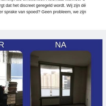
t dat het discreet geregeld wordt. Wij zijn dé
n 
Is er sprake van spoed? Geen probleem, we zijn
oed 
 
 
 
j 
ijf 