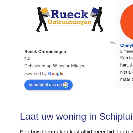
Cheryl
2 maan
Rueck Ontruimingen
Een fa
4.9
hart. J
Gebaseerd op 58 beoordelingen
niet al
powered by
G
o
o
g
l
e
maar o
beoordeel ons op
voor a
gezinne
hebben
bewond
Laat uw woning in Schiplu
betrok
stap e
zo door
Een huis leegmaken kost altijd meer tijd dan u