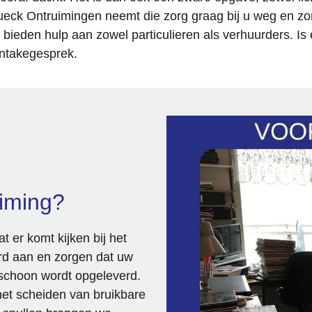
Daarnaast waarderen wij de 
Rueck Ontruimingen neemt die zorg graag bij u weg en zorg
flexibiliteit enorm. De planning ko
n bieden hulp aan zowel particulieren als verhuurders. 
worden aangepast zodat deze g
intakegesprek.
aansloot op andere afspraken en
bezoeken, wat voor ons veel rust
gaf.
De ontruiming zelf is netjes en 
professioneel uitgevoerd. Alles is
keurig achtergelaten en volledig 
volgens afspraak opgeleverd. Wi
kijken terug op een fijne 
uiming?
samenwerking en kunnen dit bedr
van harte aanbevelen.
t er komt kijken bij het
rd aan en zorgen dat uw
mschoon wordt opgeleverd.
het scheiden van bruikbare