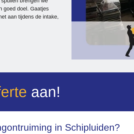
 spullen brengen we
n goed doel. Gaatjes
t aan tijdens de intake,
ferte
aan!
ontruiming in Schipluiden?