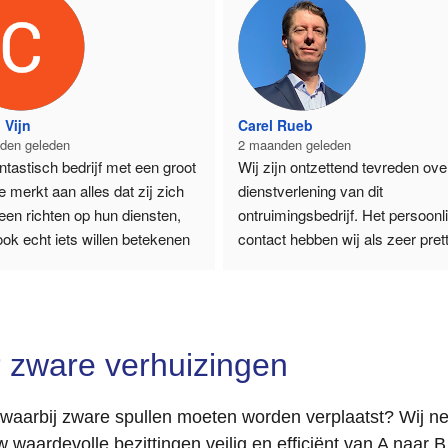
 Vijn
Carel Rueb
den geleden
2 maanden geleden
ntastisch bedrijf met een groot 
Wij zijn ontzettend tevreden over
e merkt aan alles dat zij zich 
dienstverlening van dit 
leen richten op hun diensten, 
ontruimingsbedrijf. Het persoonli
ok echt iets willen betekenen 
contact hebben wij als zeer pretti
nderen. Hun inzet om 
ervaren. Tony is vooraf persoonli
n die het financieel moeilijk 
langsgekomen om alles te 
 te helpen is 
inventariseren, waardoor er direc
erenswaardig. Betrouwbaar, 
een goed beeld was van de 
 zware verhuizingen
ken en altijd bereid om een 
werkzaamheden. De communicat
xtra te zetten. Tony & team ga 
verliep vlot en de lijntjes waren k
! 👍🏻
waarbij zware spullen moeten worden verplaatst? Wij n
Daarnaast waarderen wij de 
aardevolle bezittingen veilig en efficiënt van A naar B 