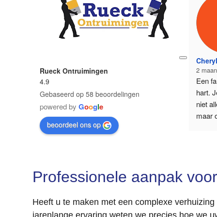
Cheryl
2 maan
Rueck Ontruimingen
Een fa
4.9
hart. J
Gebaseerd op 58 beoordelingen
niet al
powered by
G
o
o
g
l
e
maar o
beoordeel ons op
voor a
gezinne
hebben
bewond
Professionele aanpak voor
betrok
stap e
zo door
Heeft u te maken met een complexe verhuizing 
jarenlange ervaring weten we precies hoe we uw w