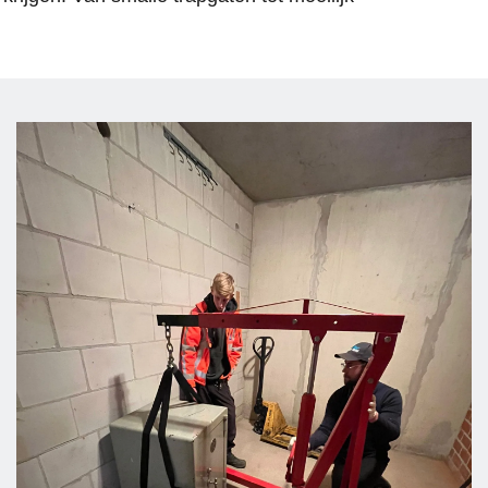
n 
oed 
 
 
 
j 
ijf 