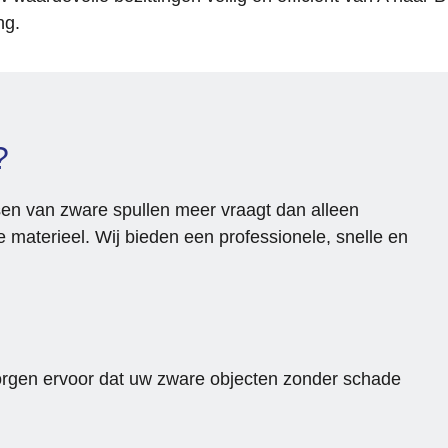
flexibiliteit enorm. De planning ko
ng.
worden aangepast zodat deze g
aansloot op andere afspraken en
bezoeken, wat voor ons veel rust
gaf.
?
De ontruiming zelf is netjes en 
professioneel uitgevoerd. Alles is
keurig achtergelaten en volledig 
sen van zware spullen meer vraagt dan alleen
volgens afspraak opgeleverd. Wi
te materieel. Wij bieden een professionele, snelle en
kijken terug op een fijne 
samenwerking en kunnen dit bedr
van harte aanbevelen.
 zorgen ervoor dat uw zware objecten zonder schade