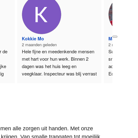
Kokkie Mo
Martijn Zagt
2 maanden geleden
2 maanden gele
 de 
Hele fijne en meedenkende mensen 
Super fijn bedri
met hart voor hun werk. Binnen 2 
snel geregeld. 
jke 
dagen was het huis leeg en 
achtergelaten.
g 
veegklaar. Inspecteur was blij verrast 
Echte aanrade
jk 
en we konden sleutels eerder 
Martijn
inleveren met teruggave van een 
Zoetermeer
t 
deel van de huur.
Echt toppertjes!!!
ie 
Groetjes,
ort.
Monica
emen alle zorgen uit handen. Met onze
krijgen. Van smalle trapgaten tot moeilijk