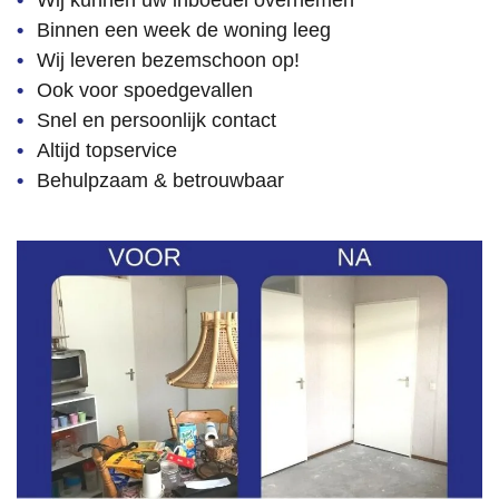
Wij kunnen uw inboedel overnemen
volledig 
volgens 
Binnen een week de woning leeg
afspraa
Wij leveren bezemschoon op!
k 
Ook voor spoedgevallen
opgelev
Snel en persoonlijk contact
erd. Wij 
Altijd topservice
kijken 
Behulpzaam & betrouwbaar
terug op 
een 
fijne 
samen
werking 
en 
kunnen 
dit 
bedrijf 
van 
harte 
aanbev