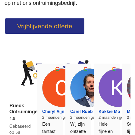
op met ons ontruimingsbedrijf.
Vrijblijvende offerte
Rueck
Ontruimingen
Cheryl Vijn
Carel Rueb
Kokkie Mo
Mar
2 maanden geleden
2 maanden geleden
2 maanden geleden
2 ma
4.9
Een 
Wij zijn 
Hele 
Supe
Gebaseerd
fantasti
ontzette
fijne en 
fijn 
op 58