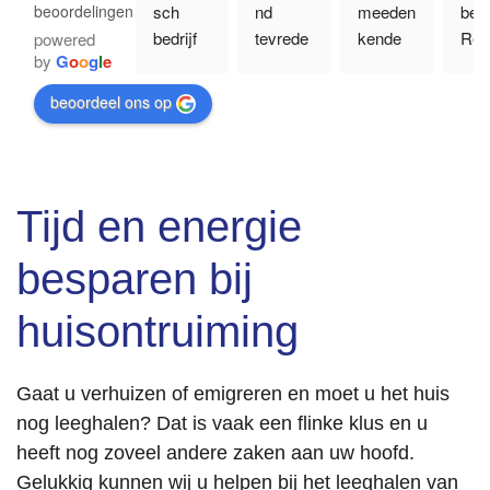
beoordelingen
sch 
nd 
meeden
bedri
bedrijf 
tevrede
kende 
Rea
powered
by
G
o
o
g
l
e
met een 
n over 
mensen 
rt sn
groot 
de 
met 
alles
beoordeel ons op
hart. Je 
dienstv
hart 
snel 
merkt 
erlening 
voor 
ger
aan 
van dit 
hun 
d. E
alles 
ontruimi
werk. 
alles
Tijd en energie
dat zij 
ngsbedr
Binnen 
netj
zich 
ijf. Het 
2 dagen 
ach
besparen bij
niet 
persoon
was het 
elat
alleen 
lijke 
huis 
Echt
huisontruiming
richten 
contact 
leeg en 
aan
op hun 
hebben 
veegkla
r!
dienste
wij als 
ar. 
Mart
Gaat u verhuizen of emigreren en moet u het huis
n, maar 
zeer 
Inspect
Zoe
nog leeghalen? Dat is vaak een flinke klus en u
ook 
prettig 
eur was 
mee
heeft nog zoveel andere zaken aan uw hoofd.
echt 
ervaren
blij 
Gelukkig kunnen wij u helpen bij het leeghalen van
iets 
. Tony 
verrast 