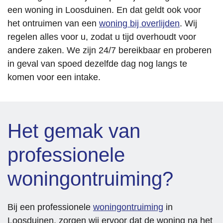
willen 
is 
en we 
een woning in Loosduinen. En dat geldt ook voor
beteken
vooraf 
konden 
het ontruimen van een
woning bij overlijden
. Wij
en voor 
persoon
sleutels 
regelen alles voor u, zodat u tijd overhoudt voor
anderen
lijk 
eerder 
andere zaken. We zijn 24/7 bereikbaar en proberen
. Hun 
langsge
inlevere
in geval van spoed dezelfde dag nog langs te
inzet 
komen 
n met 
komen voor een intake.
om 
om 
terugga
gezinne
alles te 
ve van 
n die 
inventar
een 
het 
iseren, 
deel 
Het gemak van
financie
waardo
van de 
el 
or er 
huur.
professionele
moeilijk 
direct 
Echt 
hebben 
een 
toppertj
woningontruiming?
te 
goed 
es!!!
helpen 
beeld 
Groetje
is 
was 
s,
Bij een professionele
woningontruiming
in
bewond
van de 
Monica
Loosduinen, zorgen wij ervoor dat de woning na het