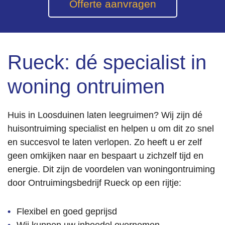
Offerte aanvragen
veel 
rust gaf.
De 
Rueck: dé specialist in
ontruimi
ng zelf 
woning ontruimen
is 
netjes 
en 
Huis in Loosduinen laten leegruimen? Wij zijn dé
professi
huisontruiming specialist en helpen u om dit zo snel
oneel 
uitgevo
en succesvol te laten verlopen. Zo heeft u er zelf
erd. 
geen omkijken naar en bespaart u zichzelf tijd en
Alles is 
energie. Dit zijn de voordelen van woningontruiming
keurig 
door Ontruimingsbedrijf Rueck op een rijtje:
achterg
elaten 
Flexibel en goed geprijsd
en 