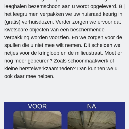
erensw
werkza
leeghalen bezemschoon aan u wordt opgeleverd. Bij
aardig. 
amhede
het leegruimen verpakken we uw huisraad keurig in
Betrou
n. De 
wbaar, 
commu
(gratis) verhuisdozen. Verder zorgen we ervoor dat
betrokk
nicatie 
kwetsbare objecten van een beschermende
en en 
verliep 
verpakking worden voorzien. En we zorgen voor de
altijd 
vlot en 
spullen die u niet mee wilt nemen. Dit scheiden we
bereid 
de 
netjes voor de kringloop en de milieustraat. Moet er
om een 
lijntjes 
nog meer gebeuren? Zoals schoonmaakwerk of
stap 
waren 
kleine herstelwerkzaamheden? Dan kunnen we u
extra te 
kort.
ook daar mee helpen.
zetten. 
Tony & 
Daarna
team ga 
ast 
zo door! 
waarder
👍🏻
en wij 
de 
flexibilit
eit 