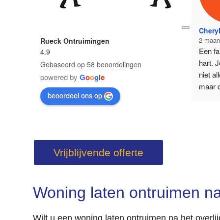
Cheryl
2 maan
Rueck Ontruimingen
Een fa
4.9
hart. J
Gebaseerd op 58 beoordelingen
niet al
powered by
G
o
o
g
l
e
maar o
beoordeel ons op
voor a
gezinne
hebben
bewond
betrok
Vrijblijvende offerte
stap e
zo door
Woning laten ontruimen na
Wilt u een woning laten ontruimen na het overli