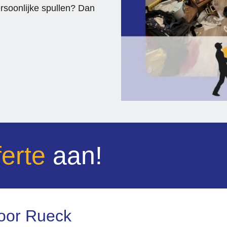
ersoonlijke spullen? Dan
ferte
aan!
oor Rueck