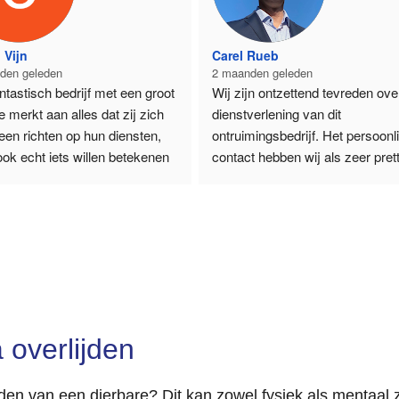
 Vijn
Carel Rueb
den geleden
2 maanden geleden
ntastisch bedrijf met een groot 
Wij zijn ontzettend tevreden over
e merkt aan alles dat zij zich 
dienstverlening van dit 
leen richten op hun diensten, 
ontruimingsbedrijf. Het persoonli
ok echt iets willen betekenen 
contact hebben wij als zeer pretti
nderen. Hun inzet om 
ervaren. Tony is vooraf persoonli
n die het financieel moeilijk 
langsgekomen om alles te 
 te helpen is 
inventariseren, waardoor er direc
erenswaardig. Betrouwbaar, 
een goed beeld was van de 
ken en altijd bereid om een 
werkzaamheden. De communicat
xtra te zetten. Tony & team ga 
verliep vlot en de lijntjes waren k
! 👍🏻
Daarnaast waarderen wij de 
 overlijden
flexibiliteit enorm. De planning ko
worden aangepast zodat deze g
aansloot op andere afspraken en
jden van een dierbare? Dit kan zowel fysiek als mentaal 