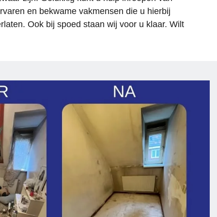
 
 ervaren en bekwame vakmensen die u hierbij
aten. Ook bij spoed staan wij voor u klaar. Wilt
 
j 
ijf 