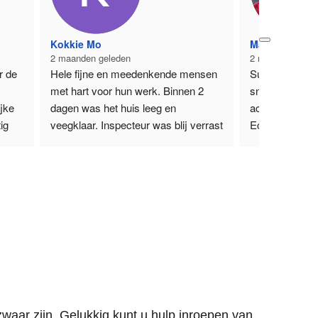
Kokkie Mo
Martijn Zagt
2 maanden geleden
2 maanden gele
 de 
Hele fijne en meedenkende mensen 
Super fijn bedri
met hart voor hun werk. Binnen 2 
snel geregeld. 
jke 
dagen was het huis leeg en 
achtergelaten.
g 
veegklaar. Inspecteur was blij verrast 
Echte aanrade
jk 
en we konden sleutels eerder 
Martijn
inleveren met teruggave van een 
Zoetermeer
t 
deel van de huur.
Echt toppertjes!!!
ie 
Groetjes,
ort.
Monica
n 
oed 
 
zwaar zijn. Gelukkig kunt u hulp inroepen van