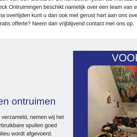
bezoeken, wat voor ons veel rust
Rueck Ontruimingen beschikt namelijk over een team van
gaf.
overlijden kunt u dan ook met gerust hart aan ons overl
atis offerte? Neem dan vrijblijvend contact met ons op.
De ontruiming zelf is netjes en 
professioneel uitgevoerd. Alles is
keurig achtergelaten en volledig 
volgens afspraak opgeleverd. Wi
kijken terug op een fijne 
samenwerking en kunnen dit bedr
van harte aanbevelen.
ten ontruimen
t verzameld, nemen wij het
erbruikbare spullen goed
lieu wordt afgevoerd.