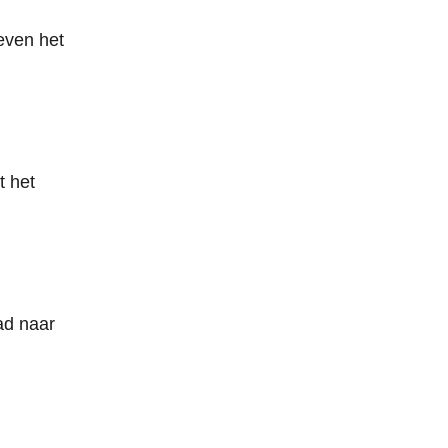
even het
t het
ad naar