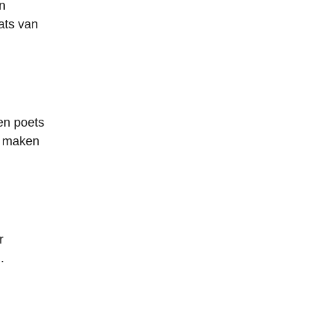
en
ats van
en poets
is maken
r
.