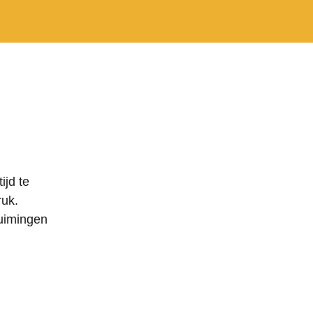
ijd te
ruk.
uimingen