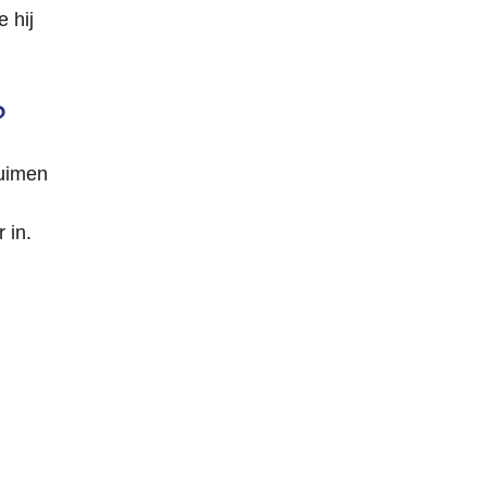
 hij
?
ruimen
 in.